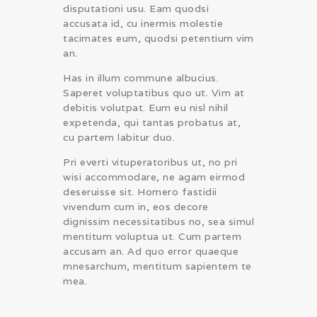
disputationi usu. Eam quodsi
accusata id, cu inermis molestie
tacimates eum, quodsi petentium vim
an.
Has in illum commune albucius.
Saperet voluptatibus quo ut. Vim at
debitis volutpat. Eum eu nisl nihil
expetenda, qui tantas probatus at,
cu partem labitur duo.
Pri everti vituperatoribus ut, no pri
wisi accommodare, ne agam eirmod
deseruisse sit. Homero fastidii
vivendum cum in, eos decore
dignissim necessitatibus no, sea simul
mentitum voluptua ut. Cum partem
accusam an. Ad quo error quaeque
mnesarchum, mentitum sapientem te
mea.