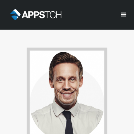
Appstch
HOME
CORPORATE INFO
SERVICES
SOLUTIONS
BLOG
CAREERS
PRIVACY POLICY