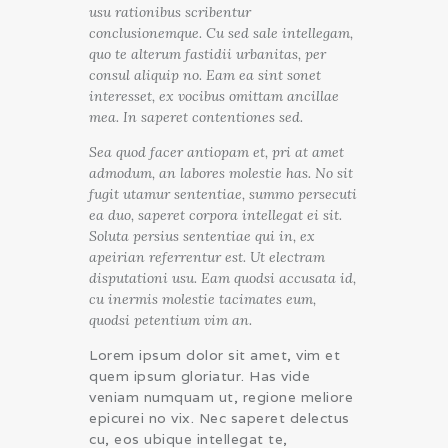
usu rationibus scribentur
conclusionemque. Cu sed sale intellegam,
quo te alterum fastidii urbanitas, per
consul aliquip no. Eam ea sint sonet
interesset, ex vocibus omittam ancillae
mea. In saperet contentiones sed.
Sea quod facer antiopam et, pri at amet
admodum, an labores molestie has. No sit
fugit utamur sententiae, summo persecuti
ea duo, saperet corpora intellegat ei sit.
Soluta persius sententiae qui in, ex
apeirian referrentur est. Ut electram
disputationi usu. Eam quodsi accusata id,
cu inermis molestie tacimates eum,
quodsi petentium vim an.
Lorem ipsum dolor sit amet, vim et
quem ipsum gloriatur. Has vide
veniam numquam ut, regione meliore
epicurei no vix. Nec saperet delectus
cu, eos ubique intellegat te,